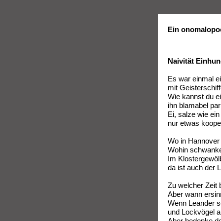
Ein onomalopoe
Naivität Einhun
Es war einmal ei
mit Geisterschif
Wie kannst du e
ihn blamabel pa
Ei, salze wie ei
nur etwas kooper
Wo in Hannover 
Wohin schwanken
Im Klostergewölb
da ist auch der 
Zu welcher Zeit
Aber wann ersin
Wenn Leander se
und Lockvögel a
Aber bedenke do