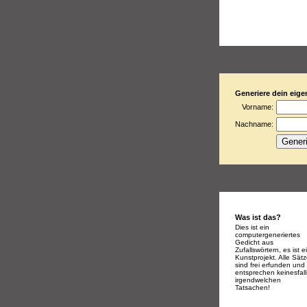
Generiere dein eige
Vorname:
Nachname:
Was ist das?
Dies ist ein
computergeneriertes
Gedicht aus
Zufallswörtern, es ist e
Kunstprojekt. Alle Sät
sind frei erfunden und
entsprechen keinesfall
irgendwelchen
Tatsachen!